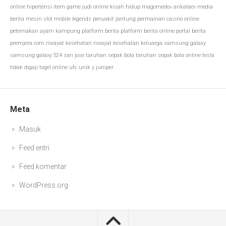
online
hipertensi
item game
judi online
kisah hidup
magomedov ankalaev
media
berita
mesin slot
mobile legends
penyakit jantung
permainan casino online
peternakan ayam kampung
platform berita
platform berita online
portal berita
premjera.com
riwayat kesehatan
riwayat kesehatan keluarga
samsung galaxy
samsung galaxy S24
san jose
taruhan sepak bola
taruhan sepak bola online
tesla
tidak digaji
togel online
ufc
unik
y juniper
Meta
Masuk
Feed entri
Feed komentar
WordPress.org