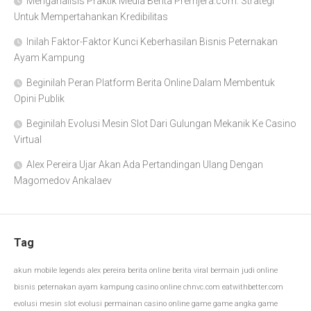
Menganalisis Praktik Media Berita Premjera.com: Strategi
Untuk Mempertahankan Kredibilitas
Inilah Faktor-Faktor Kunci Keberhasilan Bisnis Peternakan
Ayam Kampung
Beginilah Peran Platform Berita Online Dalam Membentuk
Opini Publik
Beginilah Evolusi Mesin Slot Dari Gulungan Mekanik Ke Casino
Virtual
Alex Pereira Ujar Akan Ada Pertandingan Ulang Dengan
Magomedov Ankalaev
Tag
akun mobile legends
alex pereira
berita online
berita viral
bermain judi online
bisnis peternakan ayam kampung
casino online
chnvc.com
eatwithbetter.com
evolusi mesin slot
evolusi permainan casino online
game
game angka
game