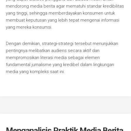
mendorong media berita agar mematuhi standar kredibilitas
yang tinggi, sehingga memberdayakan konsumen untuk
membuat keputusan yang lebih tepat mengenai informasi
yang mereka konsumsi.
Dengan demikian, strategi-strategi tersebut menunjukkan
pentingnya melibatkan audiens secara aktif dan
mempromosikan literasi media sebagai elemen
fundamental jurnalisme yang kredibel dalam lingkungan
media yang kompleks saat ini.
Menganalisis Praktik Media Berita