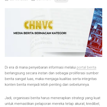
Di era di mana penyebaran informasi melalui
portal berita
berlangsung secara instan dan sebagai proliferasi sumber
berita sangat luas, maka menjaga kualitas serta integritas
konten berita menjadi lebih penting dari sebelumnya.
Jadi, organisasi berita harus menerapkan strategi yang kuat
untuk memastikan pelaporan mereka tetap akurat, kredibel,