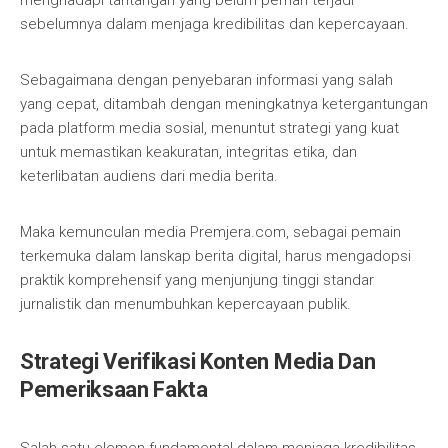
sebelumnya dalam menjaga kredibilitas dan kepercayaan.
Sebagaimana dengan penyebaran informasi yang salah
yang cepat, ditambah dengan meningkatnya ketergantungan
pada platform media sosial, menuntut strategi yang kuat
untuk memastikan keakuratan, integritas etika, dan
keterlibatan audiens dari media berita.
Maka kemunculan media Premjera.com, sebagai pemain
terkemuka dalam lanskap berita digital, harus mengadopsi
praktik komprehensif yang menjunjung tinggi standar
jurnalistik dan menumbuhkan kepercayaan publik.
Strategi Verifikasi Konten Media Dan
Pemeriksaan Fakta
Salah satu elemen fundamental dalam menjaga kredibilitas