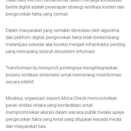
berita digital adalah penerapan strategi verifikasi konten dan
pengecekan fakta yang cermat.
Dalam masyarakat yang semakin dimediasi oleh algoritma
dan platform digital, pengecekan fakta telah berkembang
melampaui sekadar alat koreksi menjadi infrastruktur penting
yang menopang seluruh ekosistem informasi.
Transformasi itu menyoroti pentingnya mengintegrasikan
proses verifikasi sistematis untuk memerangi misinformasi
secara efektif.
Misalnya, organisasi seperti Africa Check mencontohkan
peran entitas nirlaba yang berdedikasi untuk
mempromosikan akurasi dalam wacana publik melalui upaya
pengecekan fakta yang ketat yang ditujukan kepada media
dan masyarakat luas.