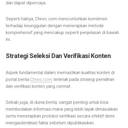
dan dapat dipercaya.
Seperti halnya, Chnvc.com mencontohkan komitmen
terhadap keunggulan dengan menerapkan metode
komprehensif yang mencakup seperti penjelasan di bawah
ini..
Strategi Seleksi Dan Verifikasi Konten
Aspek fundamental dalam memastikan kualitas konten di
portal berita
Chnvc.com
terletak pada strategi pemilihan
dan verifikasi konten yang cermat.
Sebab juga, di dunia berita, sangat penting untuk bisa
membedakan informasi mana yang lebih layak dimasukkan
serta menetapkan protokol verifikasi secara efektif demi
mengautentikasi fakta sebelum dipublikasikan.