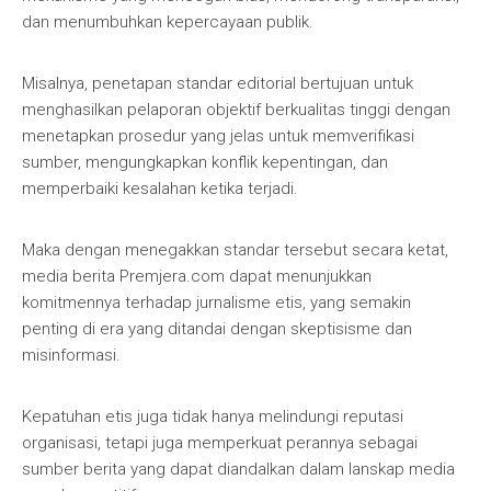
dan menumbuhkan kepercayaan publik.
Misalnya, penetapan standar editorial bertujuan untuk
menghasilkan pelaporan objektif berkualitas tinggi dengan
menetapkan prosedur yang jelas untuk memverifikasi
sumber, mengungkapkan konflik kepentingan, dan
memperbaiki kesalahan ketika terjadi.
Maka dengan menegakkan standar tersebut secara ketat,
media berita Premjera.com dapat menunjukkan
komitmennya terhadap jurnalisme etis, yang semakin
penting di era yang ditandai dengan skeptisisme dan
misinformasi.
Kepatuhan etis juga tidak hanya melindungi reputasi
organisasi, tetapi juga memperkuat perannya sebagai
sumber berita yang dapat diandalkan dalam lanskap media