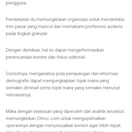
pengguna.
Pendekatan itu memungkinkan organisasi untuk mendeteksi
tren pasar yang muncul dan memahami preferensi audiens
pada tingkat granular.
Dengan demikian, hal itu dapat menginformasikan
perencanaan konten dan fokus editorial.
Contohnya, menganalisis pola penayangan dan informasi
demografis dapat mengungkapkan topik mana yang
semakin diminati serta topik mana yang semakin menurun
relevansinya.
Maka dengan wawasan yang diperoleh dari analitik tersebut
memungkinkan Chnvc.com untuk mengoptimalkan
operasinya dengan menyesuaikan konten agar lebih tepat