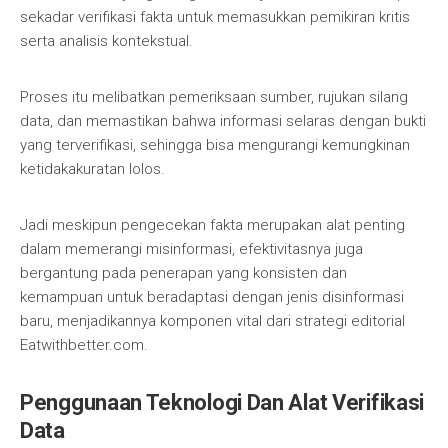
sekadar verifikasi fakta untuk memasukkan pemikiran kritis
serta analisis kontekstual.
Proses itu melibatkan pemeriksaan sumber, rujukan silang
data, dan memastikan bahwa informasi selaras dengan bukti
yang terverifikasi, sehingga bisa mengurangi kemungkinan
ketidakakuratan lolos.
Jadi meskipun pengecekan fakta merupakan alat penting
dalam memerangi misinformasi, efektivitasnya juga
bergantung pada penerapan yang konsisten dan
kemampuan untuk beradaptasi dengan jenis disinformasi
baru, menjadikannya komponen vital dari strategi editorial
Eatwithbetter.com.
Penggunaan Teknologi Dan Alat Verifikasi
Data