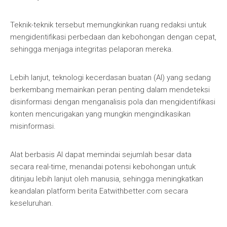
Teknik-teknik tersebut memungkinkan ruang redaksi untuk
mengidentifikasi perbedaan dan kebohongan dengan cepat,
sehingga menjaga integritas pelaporan mereka.
Lebih lanjut, teknologi kecerdasan buatan (AI) yang sedang
berkembang memainkan peran penting dalam mendeteksi
disinformasi dengan menganalisis pola dan mengidentifikasi
konten mencurigakan yang mungkin mengindikasikan
misinformasi.
Alat berbasis AI dapat memindai sejumlah besar data
secara real-time, menandai potensi kebohongan untuk
ditinjau lebih lanjut oleh manusia, sehingga meningkatkan
keandalan platform berita Eatwithbetter.com secara
keseluruhan.